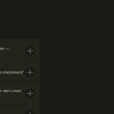
ные —
е откупаться?
с чего стоит