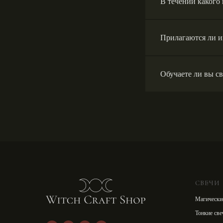
В течении какого
Прилагаются ли и
Обучаете ли вы с
СВЕЧИ
Магически
Тонкие све