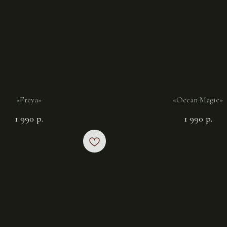
«Freya»
«Ocean Magic»
1 990
р.
1 990
р.