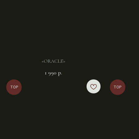
«ORACLE»
1 990
р.
TOP
TOP