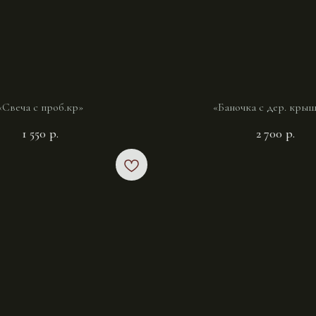
«Свеча с проб.кр»
«Баночка с дер. кры
1 550
р.
2 700
р.