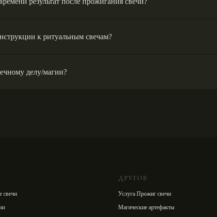
 времени результат после прожигания свечи?
нструкции к ритуальным свечам?
вечному делу/магии?
ДРУГОЕ
е свечи
Услуга Прожиг свечи
чи
Магические артефакты