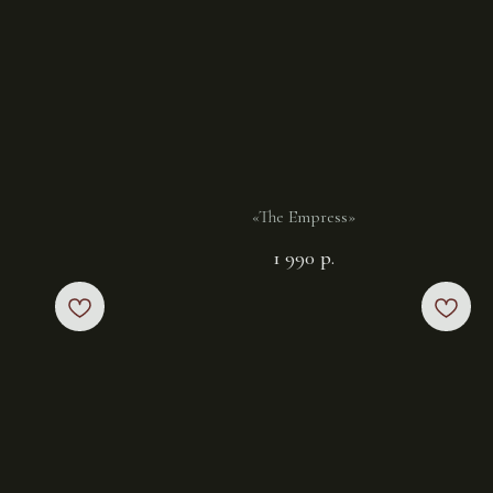
«The Empress»
1 990
р.