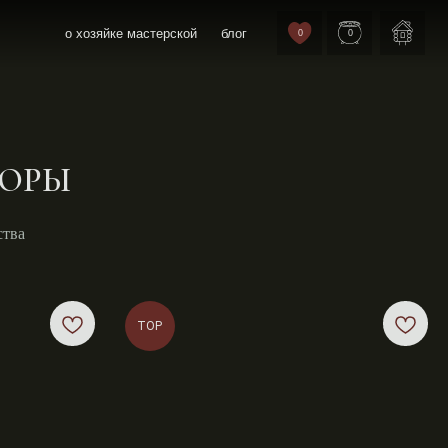
йке мастерской
блог
0
0
ЗОРЫ
ства
TOP