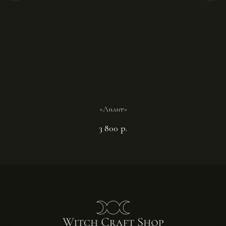
«Лилит»
3 800
р.