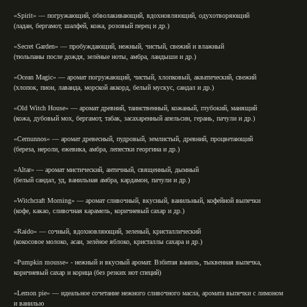
«Spirit»
— погружающий, обволакивающий, вдохновляющий, одухотворяющий
(ладан, бергамот, шалфей, кожа, розовый перец и др.)⁣⁣
«Secret Garden»
— пробуждающий, нежный, чистый,⁣⁣ свежий и влажный⁣⁣
(тюльпаны после дождя, зелёные ноты, амбра, ландыши и др.)⁣⁣
«Ocean Magic»
— аромат погружающий, чистый, хлопковый, акватический, свежий⁣⁣
(хлопок, пион, лаванда, морской аккорд, белый мускус, сандал и др.)⁣⁣⁣⁣
«Old Witch House»
— аромат древний, таинственный, кожаный, глубокий, манящий⁣⁣
(кожа, дубовый мох, бергамот, табак, засахаренный апельсин, герань, пачули и др.)⁣⁣
⁣«Cernunnos»
— аромат древесный, пудровый, землистый, древний, процветающий⁣⁣
(береза, нероли, ежевика, амбра, лепестки георгина и др.)⁣⁣⁣⁣
⁣⁣«Altar»
— аромат мистический, античный, священный, дымный
(белый сандал, уд, ванильная амбра, кардамон, пачули и др.)
⁣⁣«Witchcraft Morning»
— аромат сливочный, вкусный, ванильный, кофейной выпечки
(кофе, какао, сливочная карамель, коричневый сахар и др.)
«Raido»
— сочный, вдохновляющий, зеленый, кристаллический
(кокосовое молоко, асаи, зелёное яблоко, кристаллы сахара и др.)⁣⁣
«Pumpkin mousse»⁣⁣
- нежный и вкусный аромат. Взбитая ваниль, тыквенная выпечка,
коричневый сахар и корица (без резких нот специй) ⁣⁣
«Lemon pie»
— идеальное сочетание нежного сливочного масла, аромата выпечки с лимоном
и ванилью