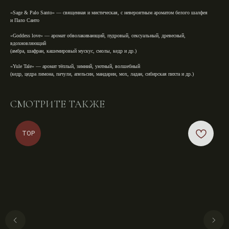
«Sage & Palo Santo»
— священная и мистическая, с невероятным ароматом белого шалфея
и Пало Санто
«Goddess love»
— аромат обволакивающий, пудровый, сексуальный, древесный,
вдохновляющий
(амбра, шафран, кашемировый мускус, смолы, кедр и др.)⁣⁣
«Yule Tale»
— аромат тёплый, зимний, уютный, волшебный⁣⁣⠀
(кедр, цедра лимона, пачули, апельсин, мандарин, мох, ладан, сибирская пихта и др.)⁣⁣
СМОТРИТЕ ТАКЖЕ
TOP