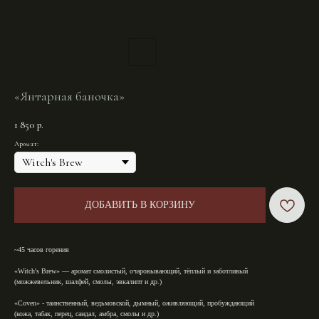
«Янтарная баночка»
1 850
р.
Аромат:
ДОБАВИТЬ В КОРЗИНУ
~45 часов горения
«Witch's Brew»
— аромат смолистый, очаровывающий, тёплый и заботливый
(можжевельник, шалфей, смолы, эвкалипт и др.)⁣⁣
«Coven»
⁣⁣ - таинственный, ведьмовской, дымный, оживляющий, пробуждающий
(кожа, табак, перец, сандал, амбра, смолы и др.)⁣⁣