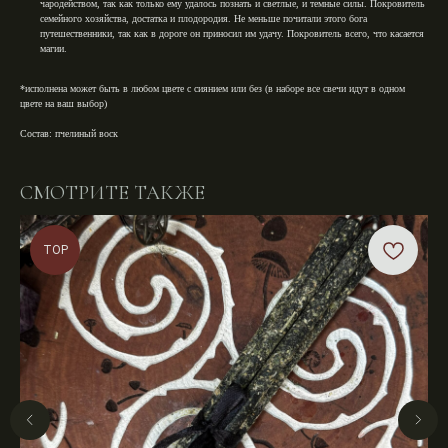
чародейством, так как только ему удалось познать и светлые, и темные силы. Покровитель
семейного хозяйства, достатка и плодородия. Не меньше почитали этого бога
путешественники, так как в дороге он приносил им удачу. Покровитель всего, что касается
магии.⁣⁣
*исполнена может быть в любом цвете с сиянием или без (в наборе все свечи идут в одном
цвете на ваш выбор)
Состав:
пчелиный воск
СМОТРИТЕ ТАКЖЕ
TOP