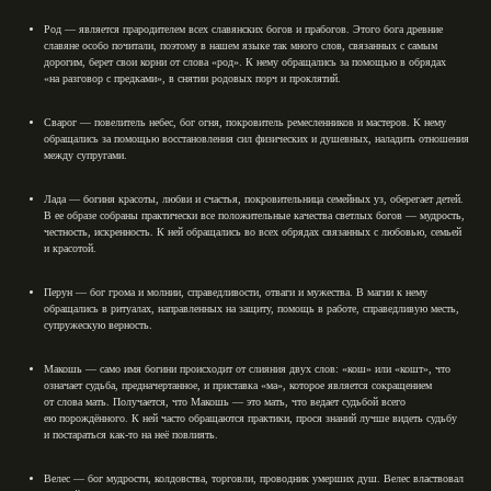
Род
— является прародителем всех славянских богов и прабогов. Этого бога древние
славяне особо почитали, поэтому в нашем языке так много слов, связанных с самым
дорогим, берет свои корни от слова «род». К нему обращались за помощью в обрядах
«на разговор с предками», в снятии родовых порч и проклятий.⁣⁣
Сварог
— повелитель небес, бог огня, покровитель ремесленников и мастеров. К нему
обращались за помощью восстановления сил физических и душевных, наладить отношения
между супругами.⁣⁣
Лада
— богиня красоты, любви и счастья, покровительница семейных уз, оберегает детей.
В ее образе собраны практически все положительные качества светлых богов — мудрость,
честность, искренность. К ней обращались во всех обрядах связанных с любовью, семьей
и красотой.⁣⁣
Перун
— бог грома и молнии, справедливости, отваги и мужества. В магии к нему
обращались в ритуалах, направленных на защиту, помощь в работе, справедливую месть,
супружескую верность. ⁣⁣
Макошь
— само имя богини происходит от слияния двух слов: «кош» или «кошт», что
означает судьба, предначертанное, и приставка «ма», которое является сокращением
от слова мать. Получается, что Макошь — это мать, что ведает судьбой всего
ею порождённого. К ней часто обращаются практики, прося знаний лучше видеть судьбу
и постараться как-то на неё повлиять.⁣⁣
Велес
— бог мудрости, колдовства, торговли, проводник умерших душ. Велес властвовал