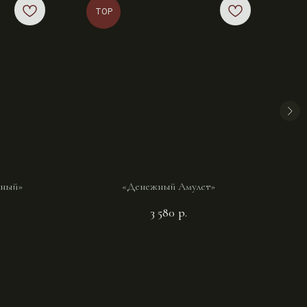
TOP
вный»
«Денежный Амулет»
3 580
р.