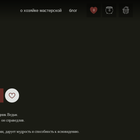
йке мастерской
блог
0
0
щник Ведьм.
, он справедлив.
и, дарует мудрость и способность к ясновидению.⁣⁣