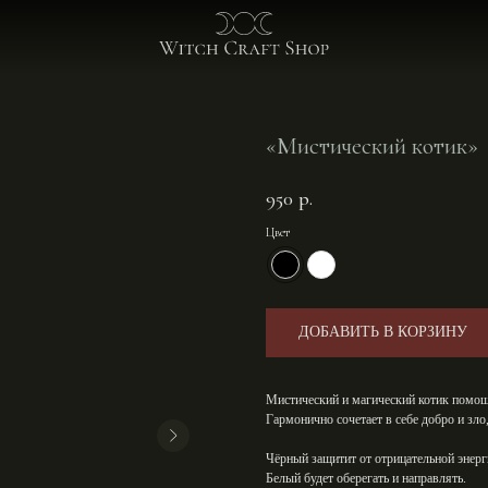
о хозя
«Мистический котик»⁣⁣
950
р.
Цвет
ДОБАВИТЬ В КОРЗИНУ
Мистический и магический котик помо
Гармонично⁣⁣ сочетает в себе добро и зло
Чёрный
защитит от отрицательной энерги
Белый
будет оберегать и направлять.⁣⁣