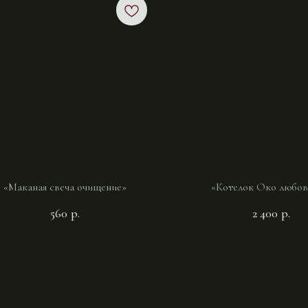
«Маканая свеча очищение»
«Котелок Око любо
560
р.
2 400
р.