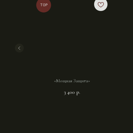
TOP
чек»
«Мощная Защита»
3 400
р.