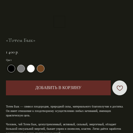
«Тотем Бык»⁣⁣
1 400
р.
Цвет
ДОБАВИТЬ В КОРЗИНУ
Тотем Бык — символ плодородия, природной силы, материального благополучия и достатка.
Он имеет отношение к плодотворному осуществлению любых начинаний, имеющих
практическую цель.⁣⁣
Человек, чей Тотем Бык, целеустремленный, активный, сильный, энергичный, обладает
большой сексуальной энергией, бывает упрям и своеволен, властен. Легко даётся заработок