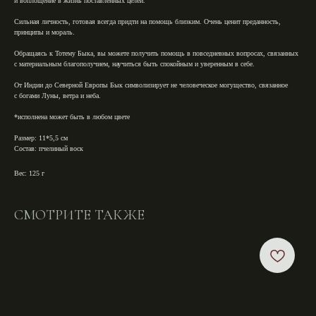
и воплощение в жизнь поставленных целей.⁣⁣
Сильная личность, готовая всегда придти на помощь близким. Очень ценит преданность,
принципы и мораль.⁣⁣
Обращаясь к Тотему Быка, вы можете получить помощь в повседневных вопросах, связанных
с материальным благополучием, научиться быть спокойным и уверенным в себе.⁣⁣
От Индии до Северной Европы Бык символизирует не человеческое могущество, связанное
с богами Луны, ветра и неба.
*исполнена может быть в любом цвете
Размер:
11*5,5 см
Состав:
пчелиный воск
Вес: 125 г
СМОТРИТЕ ТАКЖЕ