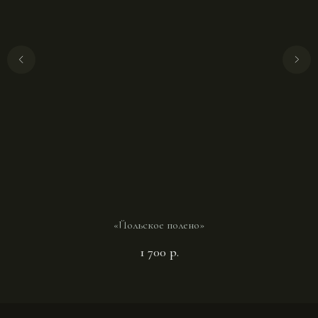
«Йольское полено»
1 700
р.