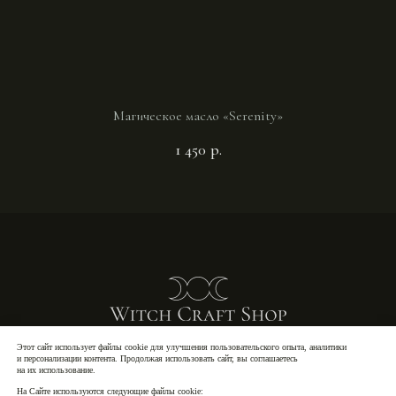
Магическое масло «Serenity»
1 450
р.
Этот сайт использует файлы cookie для улучшения пользовательского опыта, аналитики
Политика конфиденциальности
и персонализации контента. Продолжая использовать сайт, вы соглашаетесь
Публичная оферта
на их использование.
Согласие на обработку персональных данных
На Сайте используются следующие файлы cookie: