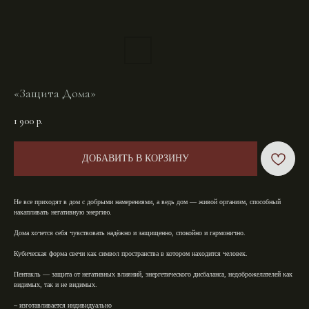
«Защита Дома»
1 900
р.
ДОБАВИТЬ В КОРЗИНУ
Не все приходят в дом с добрыми намерениями, а ведь дом — живой организм, способный
накапливать негативную энергию.
Дома хочется себя чувствовать надёжно и защищенно, спокойно и гармонично.⁣⁣
Кубическая форма свечи как символ пространства в котором находится человек.⁣⁣
Пентакль — защита от негативных влияний, энергетического дисбаланса, недоброжелателей как
видимых, так и не видимых.⁣⁣
~ изготавливается индивидуально